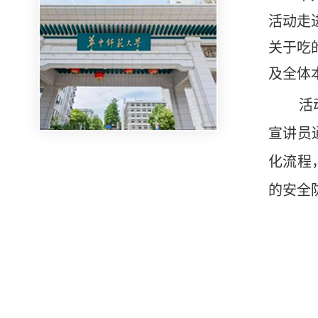
活动走
关于吃
及全体
活
宣讲员
化流程
的安全