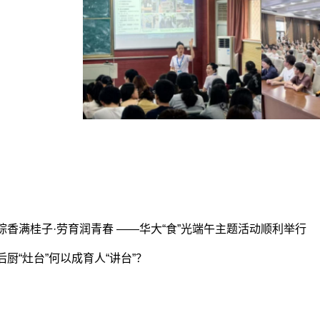
粽香满桂子·劳育润青春 ——华大“食”光端午主题活动顺利举行
后厨“灶台”何以成育人“讲台”？