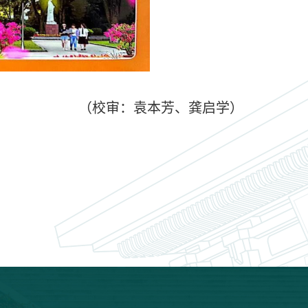
（校审：袁本芳、龚启学）