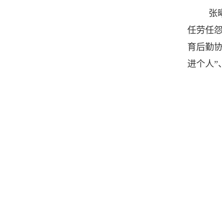
张
任劳任
育后勤协
进个人”