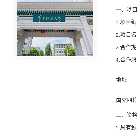
一、项
1.项目编
2.项目
3.合
4.合作
地址
国交四
二、资
1.具