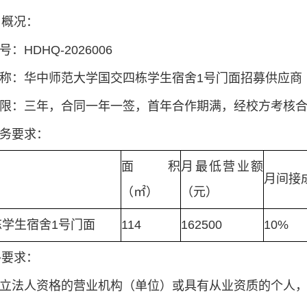
目概况：
号：HDHQ-2026006
名称：华中师范大学国交四栋学生宿舍1号门面招募供应商
作期限：三年，合同一年一签，首年合作期满，经校方考核
服务要求：
面积
月最低营业额
月间接
（㎡）
（元）
栋学生宿舍1号门面
114
162500
10%
格要求：
有独立法人资格的营业机构（单位）或具有从业资质的个人