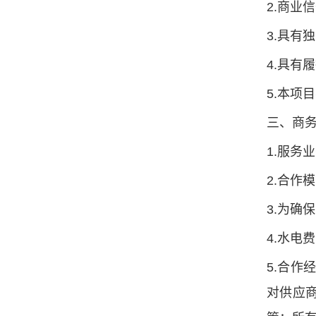
2.商
3.具有
4.具有
5.本项
三、商
1.服务
2.合作
3.为确
4.水电
5.合
对供应