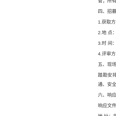
管；所
四、招
1.获取
2.地 
3.时 间
4.评审
五、现
踏勘安
通、安
六、响
响应文件