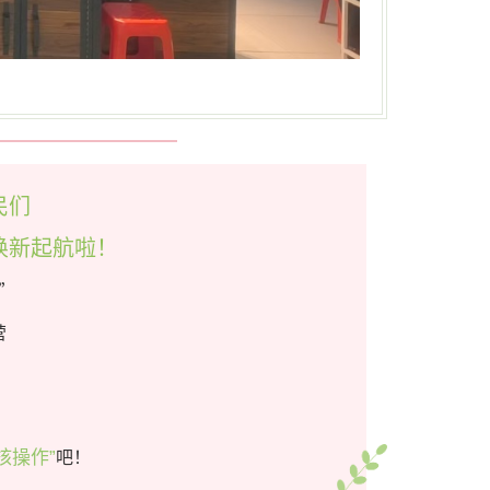
民们
焕新起航啦！
”
营
吧！
核操作”